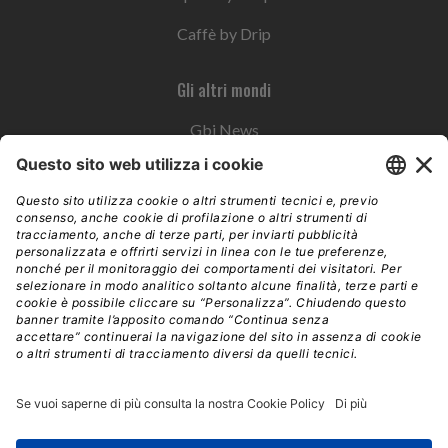
Caffè by Drip
Gli altri mondi
Gbi News
Instoremag
Esplora il gruppo
Edra Edizioni
Edizioni LSWR
LSWR Group
Edra Edizioni
La Tribuna