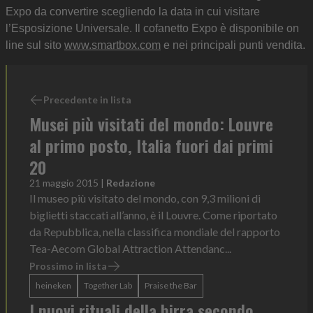
Expo da convertire scegliendo la data in cui visitare
l’Esposizione Universale. Il cofanetto Expo è disponibile on
line sul sito
www.smartbox.com
e nei principali punti vendita.
Precedente in lista
Musei più visitati del mondo: Louvre
al primo posto, Italia fuori dai primi
20
21 maggio 2015
|
Redazione
Il museo più visitato del mondo, con 9,3 milioni di
biglietti staccati all’anno, è il Louvre. Come riportato
da Repubblica, nella classifica mondiale del rapporto
Tea-Aecom Global Attraction Attendanc...
Prossimo in lista
heineken
Together Lab
Praise the Bar
I nuovi rituali della birra secondo