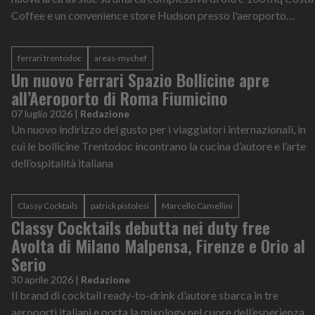
Coffee e un convenience store Hudson presso l'aeroporto
Marco Polo di Venezia
ferrari trentodoc
areas-mychef
Un nuovo Ferrari Spazio Bollicine apre
all’Aeroporto di Roma Fiumicino
07 luglio 2026
|
Redazione
Un nuovo indirizzo del gusto per i viaggiatori internazionali, in
cui le bollicine Trentodoc incontrano la cucina d’autore e l’arte
dell’ospitalità italiana
Classy Cocktails
patrick pistolesi
Marcello Camellini
Classy Cocktails debutta nei duty free
Avolta di Milano Malpensa, Firenze e Orio al
Serio
30 aprile 2026
|
Redazione
Il brand di cocktail ready-to-drink d’autore sbarca in tre
aeroporti italiani e porta la mixology nel cuore dell’esperienza