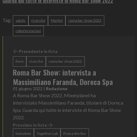
Guarda qui tutte le interviste di Roma Bar Show 2022
Tag:
spirits
ricerche
Martini
roma bar show 2022
roberta mariani
Precedente in lista
fiere
ricerche
roma bar show 2022
Roma Bar Show: intervista a
Massimiliano Faranda, Doreca Spa
01 giugno 2022
|
Redazione
A Roma Bar Show 2022, Mixerplanet ha
intervistato Massimiliano Faranda, titolare di Doreca
Spa. Guarda qui tutte le interviste di Roma Bar Show
2022
Prossimo in lista
heineken
Together Lab
Praise the Bar