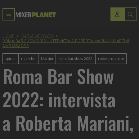
HOME
>
DATI & MERCATO
>
ROMA BAR SHOW 2022: INTERVISTA A ROBERTA MARIANI, MARTINI
AMBASSADOR
spirits
ricerche
Martini
roma bar show 2022
roberta mariani
Roma Bar Show
2022: intervista
a Roberta Mariani,