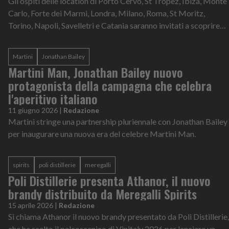
Gli ospiti delle location di Porto Cervo, St Tropez, Ibiza, Monte
Carlo, Forte dei Marmi, Londra, Milano, Roma, St Moritz,
Torino, Napoli, Savelletri e Catania saranno invitati a scoprire
un esclusivo menù di cocktail
Martini
Jonathan Bailey
Martini Man, Jonathan Bailey nuovo
protagonista della campagna che celebra
l'aperitivo italiano
11 giugno 2026
|
Redazione
Martini stringe una partnership pluriennale con Jonathan Bailey
per inaugurare una nuova era del celebre Martini Man.
spirits
poli distillerie
meregalli
Poli Distillerie presenta Athanor, il nuovo
brandy distribuito da Meregalli Spirits
15 aprile 2026
|
Redazione
Si chiama Athanor il nuovo brandy presentato da Poli Distillerie,
che ha scelto il palcoscenico di Vinitaly 2026 per lanciare un