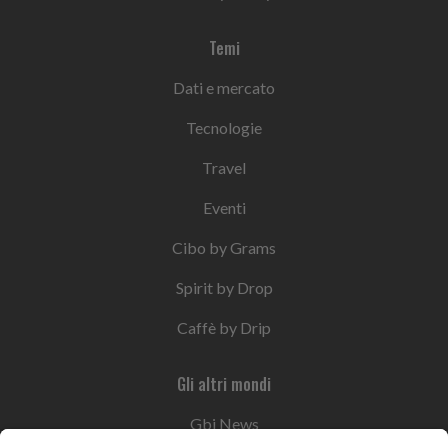
Temi
Dati e mercato
Tecnologie
Travel
Eventi
Cibo by Grams
Spirit by Drop
Caffè by Drip
Gli altri mondi
Gbi News