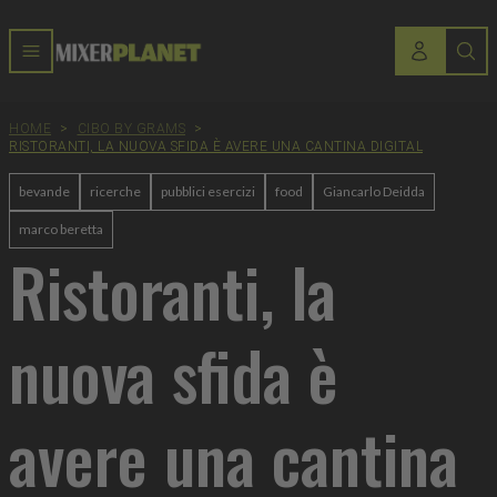
HOME
>
CIBO BY GRAMS
>
RISTORANTI, LA NUOVA SFIDA È AVERE UNA CANTINA DIGITAL
bevande
ricerche
pubblici esercizi
food
Giancarlo Deidda
marco beretta
Ristoranti, la
nuova sfida è
avere una cantina