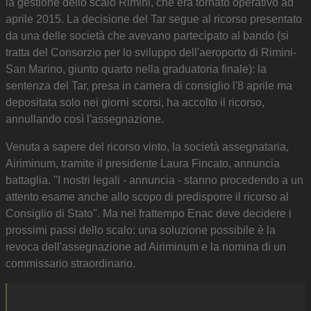
la gestione dello scalo Rimini, che era tornato operativo ad
aprile 2015. La decisione del Tar segue al ricorso presentato
da una delle società che avevano partecipato al bando (si
tratta del Consorzio per lo sviluppo dell'aeroporto di Rimini-
San Marino, giunto quarto nella graduatoria finale): la
sentenza del Tar, presa in camera di consiglio l'8 aprile ma
depositata solo nei giorni scorsi, ha accolto il ricorso,
annullando così l'assegnazione.
Venuta a sapere del ricorso vinto, la società assegnataria,
Airiminum, tramite il presidente Laura Fincato, annuncia
battaglia. "I nostri legali - annuncia - stanno procedendo a un
attento esame anche allo scopo di predisporre il ricorso al
Consiglio di Stato". Ma nel frattempo Enac deve decidere i
prossimi passi dello scalo: una soluzione possibile è la
revoca dell'assegnazione ad Airiminum e la nomina di un
commissario straordinario.