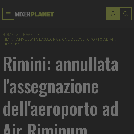
HOME
>
TRAVEL
>
RIMINI: ANNULLATA L'ASSEGNAZIONE DELL'AEROPORTO AD AIR
RIMINUM
Rimini: annullata
l'assegnazione
dell'aeroporto ad
Air Riminum