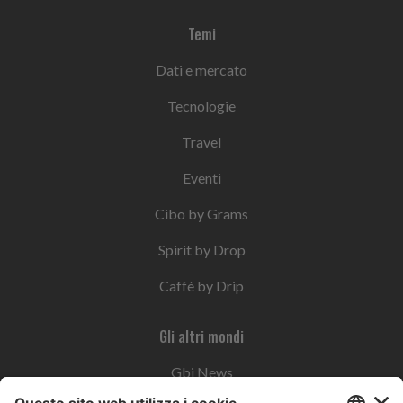
Temi
Dati e mercato
Tecnologie
Travel
Eventi
Cibo by Grams
Spirit by Drop
Caffè by Drip
Gli altri mondi
Gbi News