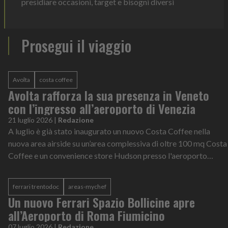
presidiare occasioni, target e bisogni diversi
Prosegui il viaggio
Avolta
costa coffee
Avolta rafforza la sua presenza in Veneto
con l’ingresso all’aeroporto di Venezia
21 luglio 2026
|
Redazione
A luglio è già stato inaugurato un nuovo Costa Coffee nella
nuova area airside su un’area complessiva di oltre 100 mq Costa
Coffee e un convenience store Hudson presso l'aeroporto
Marco Polo di Venezia
ferrari trentodoc
areas-mychef
Un nuovo Ferrari Spazio Bollicine apre
all’Aeroporto di Roma Fiumicino
07 luglio 2026
|
Redazione