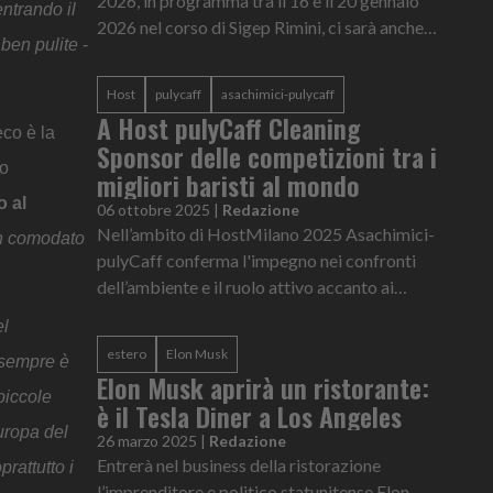
2026, in programma tra il 16 e il 20 gennaio
entrando il
2026 nel corso di Sigep Rimini, ci sarà anche
 ben pulite
-
pulyCaff. Presente in fiera al pad.A1, stand
055, davanti alla Co...
Host
pulycaff
asachimici-pulycaff
A Host pulyCaff Cleaning
ceco è la
Sponsor delle competizioni tra i
no
migliori baristi al mondo
o al
06 ottobre 2025
|
Redazione
Nell’ambito di HostMilano 2025 Asachimici-
 in comodato
pulyCaff conferma l'impegno nei confronti
dell’ambiente e il ruolo attivo accanto ai
baristi diventando ancora una volta Cleaning
el
Sponsor delle competizioni t...
estero
Elon Musk
a sempre è
Elon Musk aprirà un ristorante:
piccole
è il Tesla Diner a Los Angeles
uropa del
26 marzo 2025
|
Redazione
Entrerà nel business della ristorazione
rattutto i
l’imprenditore e politico statunitense Elon