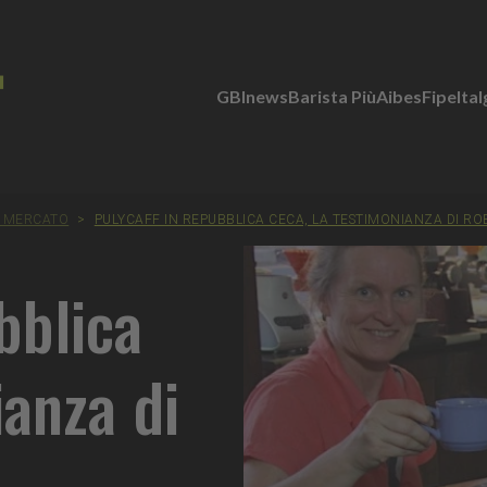
GBInews
Barista Più
Aibes
Fipe
Ita
& MERCATO
>
PULYCAFF IN REPUBBLICA CECA, LA TESTIMONIANZA DI R
bblica
ianza di