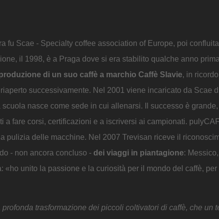
ora fu Scae - Specialty coffee association of Europe, poi conflui
ione, il 1998, è a Praga dove si era stabilito qualche anno pri
la produzione di un suo caffè a marchio Caffè Slavie
, in ricordo
e riaperto successivamente. Nel 2001 viene incaricato da Scae d
a scuola nasce come sede in cui allenarsi. Il successo è grande,
 a fare corsi, certificazioni e a iscriversi ai campionati. pulyCA
a pulizia delle macchine. Nel 2007 Trevisan riceve il riconosci
iodo - non ancora concluso -
dei viaggi in piantagione
: Messico,
ho unito la passione e la curiosità per il mondo del caffè, per 
a profonda trasformazione dei piccoli coltivatori di caffè, che un