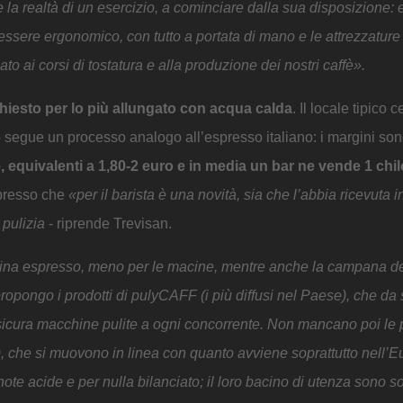
e la realtà di un esercizio, a cominciare dalla sua disposizione: 
ssere ergonomico, con tutto a portata di mano e le attrezzature
to ai corsi di tostatura e alla produzione dei nostri caffè».
chiesto per lo più allungato con acqua calda
. Il locale tipico 
ezzo segue un processo analogo all’espresso italiano: i margini so
equivalenti a 1,80-2 euro e in media un bar ne vende 1 chil
spresso che
«per il barista è una novità, sia che l’abbia ricevuta
 pulizia
- riprende Trevisan.
hina espresso, meno per le macine, mentre anche la campana d
propongo i prodotti di pulyCAFF (i più diffusi nel Paese), che d
assicura macchine pulite a ogni concorrente. Non mancano poi le 
), che si muovono in linea con quanto avviene soprattutto nell’E
te acide e per nulla bilanciato; il loro bacino di utenza sono sop