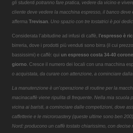
gli studenti potranno fare pratica, vedere da vicino e viver
cliente deve vedere la macchina espresso, il banco deve e
afferma
Trevisan
.
Uno spazio con tre tostatrici è poi dedica
Considerata l’abitudine ad infusi di caffè,
l’espresso è ri
birreria, dove i prodotti più venduti sono birra (il cui pr
bassissimi) e caffè: qui
un espresso costa 34-40 corone, 
giorno
. Cresce il numero dei locali con una macchina e
o acquistata, da curare con attenzione, a cominciare dalla
La manutenzione è un’operazione di routine per la macc
macinacaffè viene ripulita di frequente. Nella mia scuola 
vicina ai baristi, a cominciare dalle competizioni, dove 
caffetterie e le microroastery (queste ultime sono ben 200
Nord: producono un caffè tostato chiarissimo, con decise no