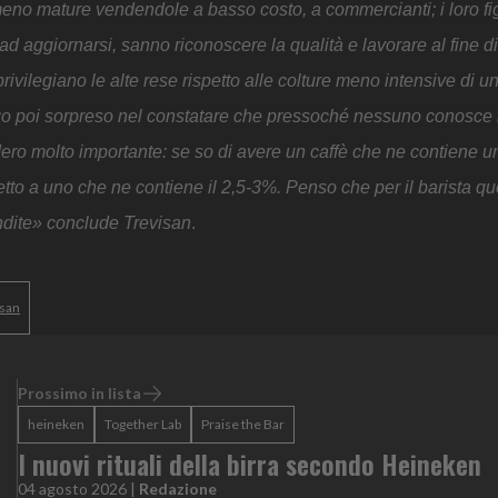
meno mature vendendole a basso costo, a commercianti; i loro fig
 aggiornarsi, sanno riconoscere la qualità e lavorare al fine di
privilegiano le alte rese rispetto alle colture meno intensive di 
ngo poi sorpreso nel constatare che pressoché nessuno conosce i
idero molto importante: se so di avere un caffè che ne contiene 
petto a uno che ne contiene il 2,5-3%. Penso che per il barista q
endite» conclude Trevisan
.
isan
Prossimo in lista
heineken
Together Lab
Praise the Bar
I nuovi rituali della birra secondo Heineken
04 agosto 2026
|
Redazione