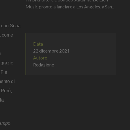
Musk, pronto a lanciare a Los Angeles, a Santa
Monica Boulevard, il suo retro-futuristico
Tesla Diner in un edificio...
ta con Scaa
ma come
Data
22 dicembre 2021
i
Autore
 grazie
Redazione
FF è
mento di
 Perù,
la
 tempo