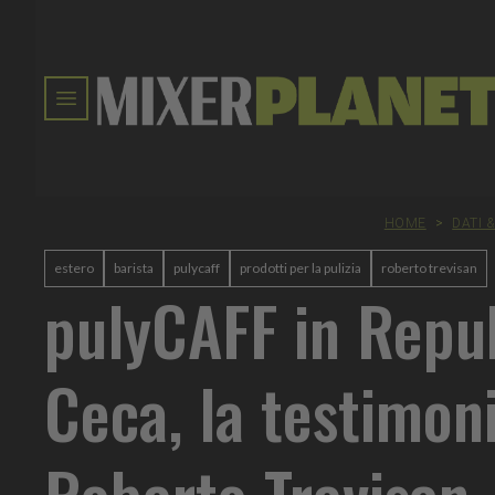
HOME
>
DATI 
estero
barista
pulycaff
prodotti per la pulizia
roberto trevisan
pulyCAFF in Repu
Ceca, la testimon
Roberto Trevisan