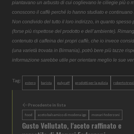
piantavano un arbusto di cui coglievano le ciliegie più o 
conoscono il caffè perché lo hanno studiato e continuano ad
Non condivido del tutto il loro indirizzo, in quanto spesso 
(forse più rispettose del prodotto e dell’ambiente). Rima
contenuto di caffeina dei propri caffè, che io invece cons
(una varietà trovata in Birmania), potrò bere più tazze ris
informazione sarebbe utile per orientare meglio le sue v
Tag:
estero
barista
pulycaff
prodotti per la pulizia
roberto trev
Precedente in lista
food
aceto balsamico di modena igp
monari federzoni
Gusto Vellutato, l'aceto raffinato e