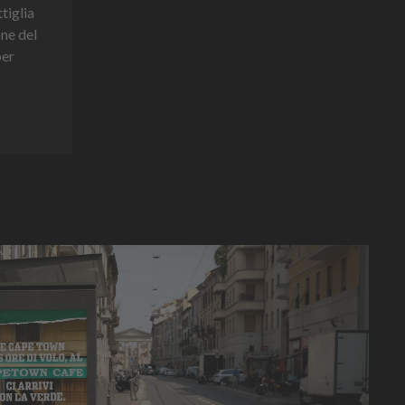
tiglia
one del
per