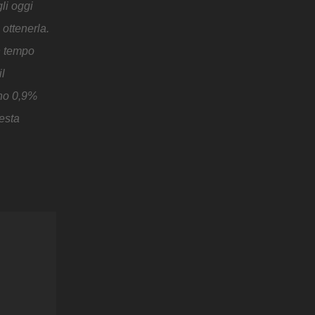
li oggi
 ottenerla.
un tempo
l
uno 0,9%
uesta