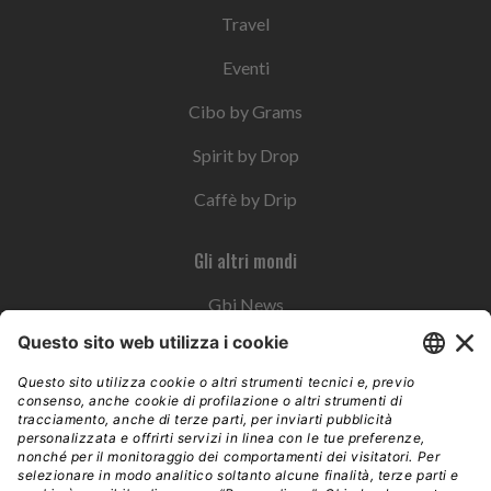
Travel
Eventi
Cibo by Grams
Spirit by Drop
Caffè by Drip
Gli altri mondi
Gbi News
Instoremag
Esplora il gruppo
Edra Edizioni