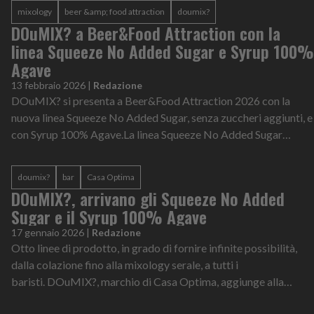
mixology
beer &amp; food attraction
doumix?
DOuMIX? a Beer&Food Attraction con la
linea Squeeze No Added Sugar e Syrup 100%
Agave
13 febbraio 2026
|
Redazione
DOuMIX? si presenta a Beer&Food Attraction 2026 con la
nuova linea Squeeze No Added Sugar, senza zuccheri aggiunti, e
con Syrup 100% Agave.La linea Squeeze No Added Sugar
prevede sei premix ai gusti M...
doumix?
bar
Casa Optima
DOuMIX?, arrivano gli Squeeze No Added
Sugar e il Syrup 100% Agave
17 gennaio 2026
|
Redazione
Otto linee di prodotto, in grado di fornire infinite possibilità,
dalla colazione fino alla mixology serale, a tutti i
baristi. DOuMIX?, marchio di Casa Optima, aggiunge alla
propria gamma due nuove r...