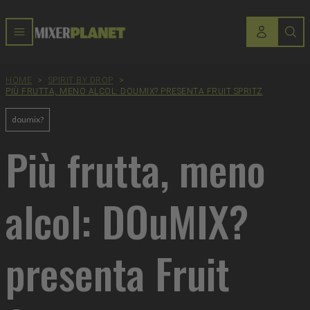
HOME
>
SPIRIT BY DROP
>
PIÙ FRUTTA, MENO ALCOL: DOUMIX? PRESENTA FRUIT SPRITZ
doumix?
Più frutta, meno
alcol: DOuMIX?
presenta Fruit