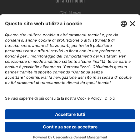
Gli altri mondi
Gbi News
Instoremag
Esplora il gruppo
Edra Edizioni
Edizioni LSWR
LSWR Group
Edra Edizioni
La Tribuna
Mixer è un prodotto del network Edra Edizioni. Direzione, amministrazione,
redazione, pubblicità | © Copyright 2026 – Tutti i diritti riservati | Partita IVA e C.F.
14392510963