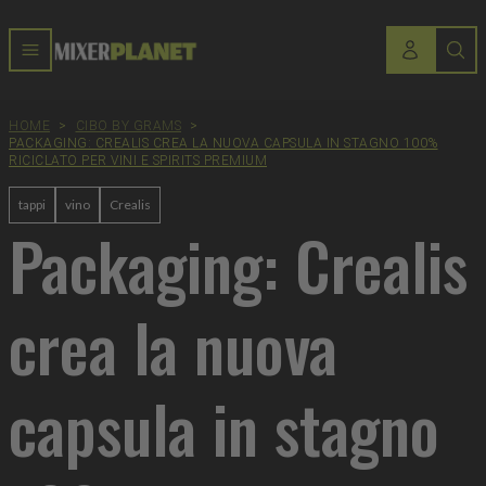
HOME
>
CIBO BY GRAMS
>
PACKAGING: CREALIS CREA LA NUOVA CAPSULA IN STAGNO 100%
RICICLATO PER VINI E SPIRITS PREMIUM
tappi
vino
Crealis
Packaging: Crealis
crea la nuova
capsula in stagno