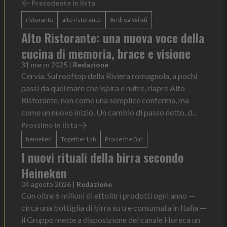
Precedente in lista
ristorante
alto ristorante
Andrea Vailati
Alto Ristorante: una nuova voce della
cucina di memoria, brace e visione
31 marzo 2025
|
Redazione
Cervia. Sul rooftop della Riviera romagnola, a pochi
passi da quel mare che ispira e nutre, riapre Alto
Ristorante, non come una semplice conferma, ma
come un nuovo inizio. Un cambio di passo netto, d...
Prossimo in lista
heineken
Together Lab
Praise the Bar
I nuovi rituali della birra secondo
Heineken
04 agosto 2026
|
Redazione
Con oltre 6 milioni di ettolitri prodotti ogni anno —
circa una bottiglia di birra su tre consumata in Italia —
il Gruppo mette a disposizione del canale Horeca un