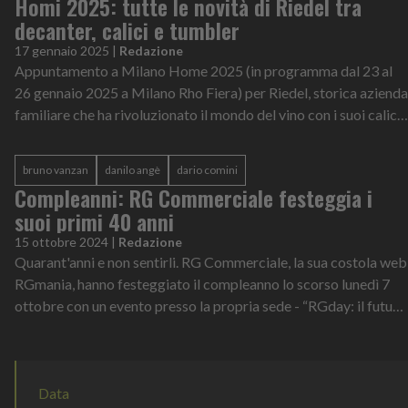
Homi 2025: tutte le novità di Riedel tra
decanter, calici e tumbler
17 gennaio 2025
|
Redazione
Appuntamento a Milano Home 2025 (in programma dal 23 al
26 gennaio 2025 a Milano Rho Fiera) per Riedel, storica azienda
familiare che ha rivoluzionato il mondo del vino con i suoi calici
da degustazio...
bruno vanzan
danilo angè
dario comini
Compleanni: RG Commerciale festeggia i
suoi primi 40 anni
15 ottobre 2024
|
Redazione
Quarant'anni e non sentirli. RG Commerciale, la sua costola web
RGmania, hanno festeggiato il compleanno lo scorso lunedì 7
ottobre con un evento presso la propria sede - “RGday: il futuro
di bar e cu...
Data