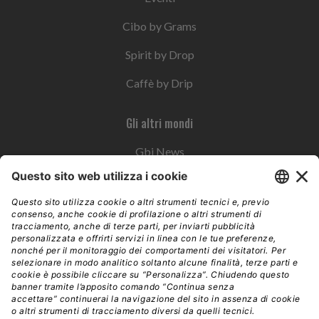
Cibo by Grams
Spirit by Drop
Caffè by Drip
Gli altri mondi
Gbi News
Instoremag
Esplora il gruppo
Edra Edizioni
Edizioni LSWR
LSWR Group