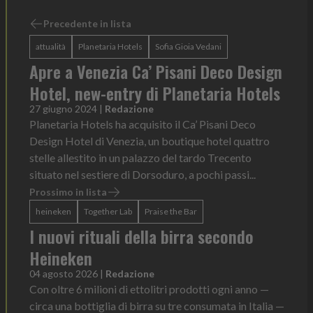
Precedente in lista
attualità
Planetaria Hotels
Sofia Gioia Vedani
Apre a Venezia Ca’ Pisani Deco Design
Hotel, new-entry di Planetaria Hotels
27 giugno 2024
|
Redazione
Planetaria Hotels ha acquisito il Ca’ Pisani Deco
Design Hotel di Venezia, un boutique hotel quattro
stelle allestito in un palazzo del tardo Trecento
situato nel sestiere di Dorsoduro, a pochi passi...
Prossimo in lista
heineken
Together Lab
Praise the Bar
I nuovi rituali della birra secondo
Heineken
04 agosto 2026
|
Redazione
Con oltre 6 milioni di ettolitri prodotti ogni anno —
circa una bottiglia di birra su tre consumata in Italia —