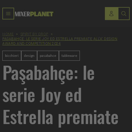
HOME
>
SPIRIT BY DROP
>
PAŞABAHÇE: LE SERIE JOY ED ESTRELLA PREMIATE ALL'A' DESIGN
AWARD AND COMPETITION 2024
bicchieri
design
pasabahce
tableware
Paşabahçe: le
serie Joy ed
Estrella premiate