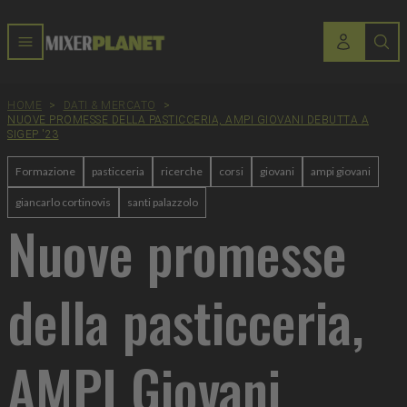
HOME
>
DATI & MERCATO
>
NUOVE PROMESSE DELLA PASTICCERIA, AMPI GIOVANI DEBUTTA A
SIGEP '23
Formazione
pasticceria
ricerche
corsi
giovani
ampi giovani
giancarlo cortinovis
santi palazzolo
Nuove promesse
della pasticceria,
AMPI Giovani