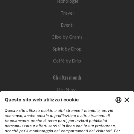
Tecnologie
Travel
Eventi
Cibo by Grams
Spirit by Drop
Caffè by Drip
Gli altri mondi
Gbi News
Instoremag
Esplora il gruppo
Edra Edizioni