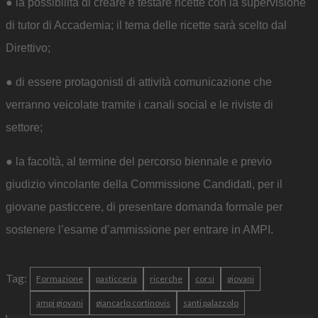
● la possibilità di creare e testare ricette con la supervisione
di tutor di Accademia; il tema delle ricette sarà scelto dal
Direttivo;
● di essere protagonisti di attività comunicazione che
verranno veicolate tramite i canali social e le riviste di
settore;
● la facoltà, al termine del percorso biennale e previo
giudizio vincolante della Commissione Candidati, per il
giovane pasticcere, di presentare domanda formale per
sostenere l’esame d’ammissione per entrare in AMPI.
Tag:
Formazione
pasticceria
ricerche
corsi
giovani
ampi giovani
giancarlo cortinovis
santi palazzolo