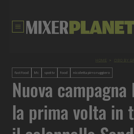
HOME
>
CIBO BY G
fast food
kfc
spot tv
food
nicoletta pirro ruggiero
Nuova campagna 
la prima volta in 
il colonnello San