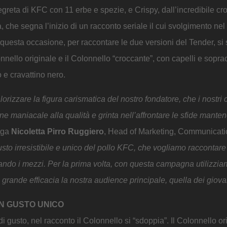
egreta di KFC con 11 erbe e spezie, e Crispy, dall’incredibile c
che segna l’inizio di un racconto seriale il cui svolgimento nel
questa occasione, per raccontare le due versioni del Tender, si
nnello originale e il Colonnello “croccante”, con capelli e sopracc
e cravattino nero.
orizzare la figura carismatica del nostro fondatore, che i nostri c
ne maniacale alla qualità e grinta nell’affrontare le sfide mant
ega
Nicoletta Pirro
Ruggiero
, Head of Marketing, Communicatio
 gusto irresistibile e unico del pollo KFC, che vogliamo raccontar
ando i mezzi. Per la prima volta, con questa campagna utilizzi
 grande efficacia la nostra audience principale, quella dei giova
N GUSTO UNICO
 gusto, nel racconto il Colonnello si “sdoppia”. Il Colonnello ori