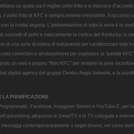
fidano su quale sia il miglior pollo fritto e si ritrovano d’accordo
il pollo fritto di KFC è semplicemente irresistibile. Il racconto c
con la ricetta segreta. L’ambientazione di tutta la serie è lo stud
i cosciotti di pollo e naturalmente la cartina del Kentucky, lo st
e di una sorta di patina di trattamento per caratterizzare tutto il
 color correction e art department per esplodere la “palette KFC” (
reando un vero e proprio “filtro KFC” per rendere la serie inconfond
lobal digital agency del gruppo Dentsu Aegis Network, e la piani
 LA PIANIFICAZIONE
 Programmatic, Facebook, Instagram Stories e YouTube.E, per l
ll’advertising attraverso le SmartTV o le TV collegate a Interne
rsi messaggi contemporaneamente a target diversi, nel corso dell