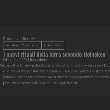
ta.
Prossimo in lista
heineken
Together Lab
Praise the Bar
I nuovi rituali della birra secondo Heineken
04 agosto 2026
|
Redazione
Con oltre 6 milioni di ettolitri prodotti ogni anno — circa una bot
fè
di birra su tre consumata in Italia — il Gruppo mette a disposizio
o
canale Horeca un ecosistema di brand complementari, pensati p
presidiare occasioni, target e bisogni diversi