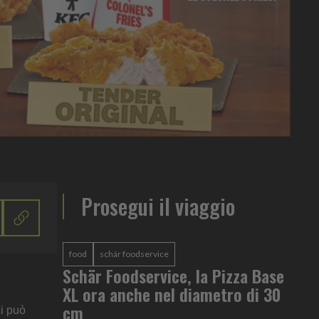
Prosegui il viaggio
food
schär foodservice
Schär Foodservice, la Pizza Base
XL ora anche nel diametro di 30
cm
si può