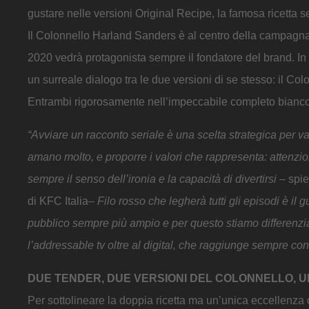
gustare nelle versioni Original Recipe, la famosa ricetta s
Il Colonnello Harland Sanders è al centro della campagna, 
2020 vedrà protagonista sempre il fondatore del brand. In 
un surreale dialogo tra le due versioni di se stesso: il Colo
Entrambi rigorosamente nell’impeccabile completo bianco 
“Avviare un racconto seriale è una scelta strategica per val
amano molto, e proporre i valori che rappresenta: attenzio
sempre il senso dell’ironia e la capacità di divertirsi
– spi
di KFC Italia–
Filo rosso che legherà tutti gli episodi è il
pubblico sempre più ampio e per questo stiamo differenzi
l’addressable tv oltre al digital, che raggiunge sempre con
DUE TENDER, DUE VERSIONI DEL COLONNELLO, U
Per sottolineare la doppia ricetta ma un’unica eccellenza di