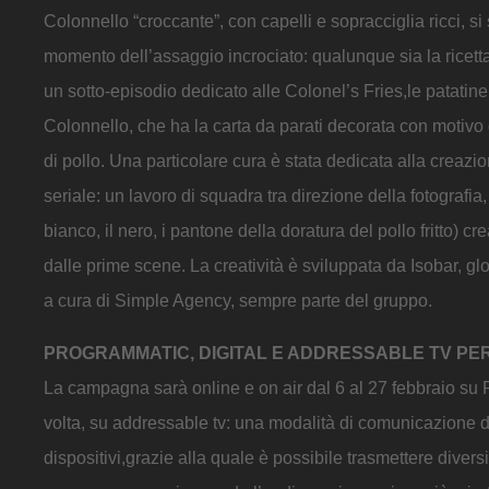
Colonnello “croccante”, con capelli e sopracciglia ricci, si s
momento dell’assaggio incrociato: qualunque sia la ricetta, 
un sotto-episodio dedicato alle Colonel’s Fries,le patatine 
Colonnello, che ha la carta da parati decorata con motivo d
di pollo. Una particolare cura è stata dedicata alla creazion
seriale: un lavoro di squadra tra direzione della fotografia,
bianco, il nero, i pantone della doratura del pollo fritto) c
dalle prime scene. La creatività è sviluppata da Isobar, g
a cura di Simple Agency, sempre parte del gruppo.
PROGRAMMATIC, DIGITAL E ADDRESSABLE TV PER
La campagna sarà online e on air dal 6 al 27 febbraio su
volta, su addressable tv: una modalità di comunicazione de
dispositivi,grazie alla quale è possibile trasmettere dive