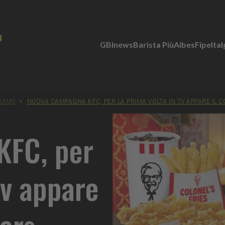
GBInews
Barista Più
Aibes
Fipe
Ita
RAMS
>
NUOVA CAMPAGNA KFC, PER LA PRIMA VOLTA IN TV APPARE IL 
KFC, per
tv appare
ders