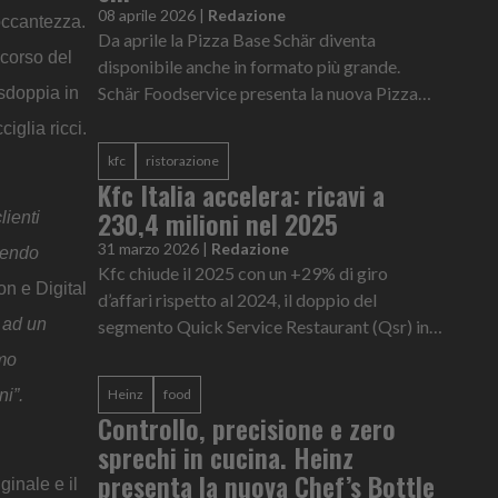
08 aprile 2026
|
Redazione
roccantezza.
Da aprile la Pizza Base Schär diventa
 corso del
disponibile anche in formato più grande.
Schär Foodservice presenta la nuova Pizza
 sdoppia in
Base XL dal diametro di 30 cm e dal peso di
iglia ricci.
220 g, per avvicinarsi ancora di pi...
kfc
ristorazione
Kfc Italia accelera: ricavi a
230,4 milioni nel 2025
lienti
31 marzo 2026
|
Redazione
enendo
Kfc chiude il 2025 con un +29% di giro
n e Digital
d’affari rispetto al 2024, il doppio del
e ad un
segmento Quick Service Restaurant (Qsr) in
Italia, e con un +32% di nuove aperture. Alla
amo
fine del 2025 il sistema Kfc It...
ni”.
Heinz
food
Controllo, precisione e zero
sprechi in cucina. Heinz
presenta la nuova Chef’s Bottle
ginale e il