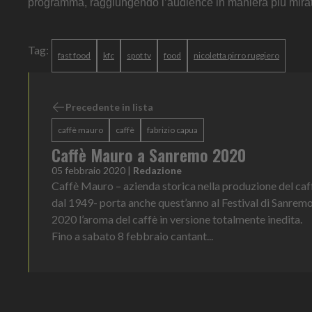
programma, raggiungendo l’audience in maniera più mira
Tag:
fast food
kfc
spot tv
food
nicoletta pirro ruggiero
Precedente in lista
caffè mauro
caffè
fabrizio capua
Caffè Mauro a Sanremo 2020
05 febbraio 2020
|
Redazione
Caffè Mauro – azienda storica nella produzione del caf
dal 1949- porta anche quest’anno al Festival di Sanrem
2020 l’aroma del caffè in versione totalmente inedita.
Fino a sabato 8 febbraio cantant...