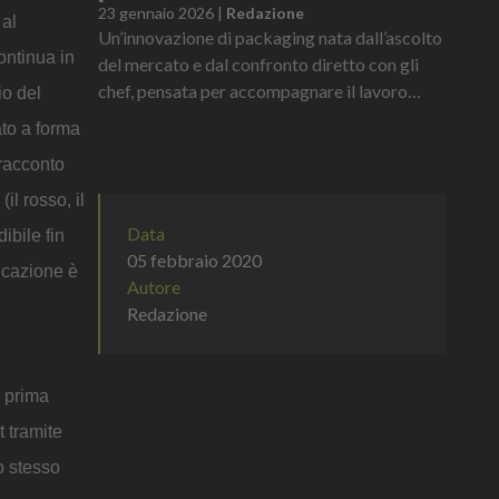
23 gennaio 2026
|
Redazione
 al
Un’innovazione di packaging nata dall’ascolto
ontinua in
del mercato e dal confronto diretto con gli
chef, pensata per accompagnare il lavoro
io del
quotidiano in cucina. E' la nuova Chef’s Bottle
ato a forma
di Heinz, la bottigli...
 racconto
il rosso, il
Data
ibile fin
05 febbraio 2020
ficazione è
Autore
Redazione
a prima
t tramite
o stesso