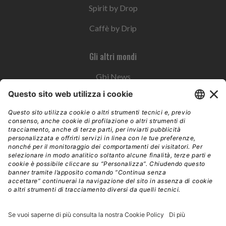
Spirit by Drop
Caffè by Drip
Gli altri mondi
Gbi News
Instoremag
Esplora il gruppo
Edra Edizioni
Edizioni LSWR
LSWR Group
Edra Edizioni
La Tribuna