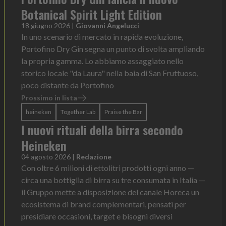
Botanical Spirit Light Edition
18 giugno 2026
|
Giovanni Angelucci
In uno scenario di mercato in rapida evoluzione,
Portofino Dry Gin segna un punto di svolta ampliando
la propria gamma. Lo abbiamo assaggiato nello
storico locale "da Laura" nella baia di San Fruttuoso,
poco distante da Portofino
Prossimo in lista
heineken
Together Lab
Praise the Bar
I nuovi rituali della birra secondo
Heineken
04 agosto 2026
|
Redazione
Con oltre 6 milioni di ettolitri prodotti ogni anno —
circa una bottiglia di birra su tre consumata in Italia —
il Gruppo mette a disposizione del canale Horeca un
ecosistema di brand complementari, pensati per
presidiare occasioni, target e bisogni diversi