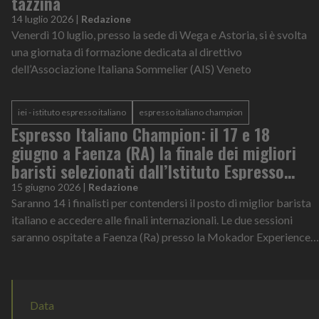
tazzina
14 luglio 2026
|
Redazione
Venerdì 10 luglio, presso la sede di Wega e Astoria, si è svolta
una giornata di formazione dedicata al direttivo
dell’Associazione Italiana Sommelier (AIS) Veneto
iei - istituto espresso italiano
espresso italiano champion
Espresso Italiano Champion: il 17 e 18
giugno a Faenza (RA) la finale dei migliori
baristi selezionati dall’Istituto Espresso
Italiano
15 giugno 2026
|
Redazione
Saranno 14 i finalisti per contendersi il posto di miglior barista
italiano e accedere alle finali internazionali. Le due sessioni
saranno ospitate a Faenza (Ra) presso la Mokador Experience
Academy
Data