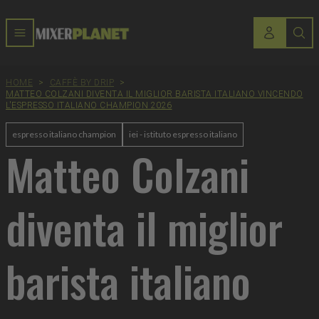
HOME
>
CAFFÈ BY DRIP
>
MATTEO COLZANI DIVENTA IL MIGLIOR BARISTA ITALIANO VINCENDO
L'ESPRESSO ITALIANO CHAMPION 2026
espresso italiano champion
iei - istituto espresso italiano
Matteo Colzani
diventa il miglior
barista italiano