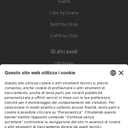
Eventi
Cibo by Grams
Spirit by Drop
Caffè by Drip
Gli altri mondi
Gbi News
Instoremag
Esplora il gruppo
Edra Edizioni
Edizioni LSWR
LSWR Group