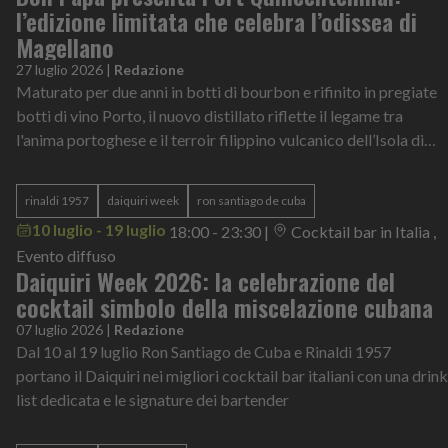
l’edizione limitata che celebra l’odissea di
Magellano
27 luglio 2026
|
Redazione
Maturato per due anni in botti di bourbon e rifinito in pregiate
botti di vino Porto, il nuovo distillato riflette il legame tra
l'anima portoghese e il terroir filippino vulcanico dell’Isola di
Negros
rinaldi 1957
daiquiri week
ron santiago de cuba
10 luglio - 19 luglio
18:00 - 23:30
|
Cocktail bar in Italia ,
Evento diffuso
Daiquiri Week 2026: la celebrazione del
cocktail simbolo della miscelazione cubana
07 luglio 2026
|
Redazione
Dal 10 al 19 luglio Ron Santiago de Cuba e Rinaldi 1957
portano il Daiquiri nei migliori cocktail bar italiani con una drink
list dedicata e le signature dei bartender