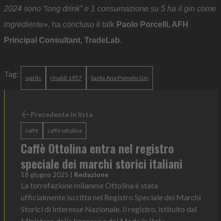
2024 sono “long drink” e 1 consumazione su 5 ha il gin come
ingrediente
», ha concluso il talk
Paolo Porcelli, AFH
Principal Consultant, TradeLab
.
Tag:
spirits
rinaldi 1957
Santa Ana Pomelo Gin
Precedente in lista
caffè
caffè ottolina
Caffè Ottolina entra nel registro
speciale dei marchi storici italiani
18 giugno 2025
|
Redazione
La torrefazione milanese Ottolina è stata
ufficialmente iscritta nel Registro Speciale dei Marchi
Storici di Interesse Nazionale. Il registro, istituito dal
Ministero delle Imprese e del Made in Italy...