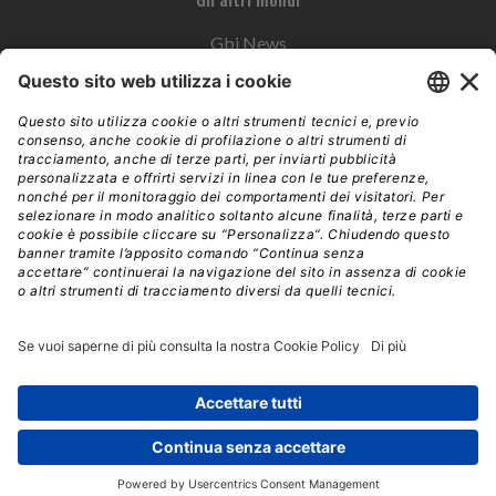
Gbi News
Instoremag
Esplora il gruppo
Edra Edizioni
Edizioni LSWR
LSWR Group
Edra Edizioni
La Tribuna
Mixer è un prodotto del network Edra Edizioni. Direzione, amministrazione,
redazione, pubblicità | © Copyright 2026 – Tutti i diritti riservati | Partita IVA e C.F.
14392510963