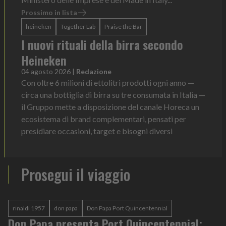
Prossimo in lista
heineken
Together Lab
Praise the Bar
I nuovi rituali della birra secondo
Heineken
04 agosto 2026
|
Redazione
Con oltre 6 milioni di ettolitri prodotti ogni anno —
circa una bottiglia di birra su tre consumata in Italia —
il Gruppo mette a disposizione del canale Horeca un
ecosistema di brand complementari, pensati per
presidiare occasioni, target e bisogni diversi
Prosegui il viaggio
rinaldi 1957
don papa
Don Papa Port Quincentennial
Don Papa presenta Port Quincentennial: