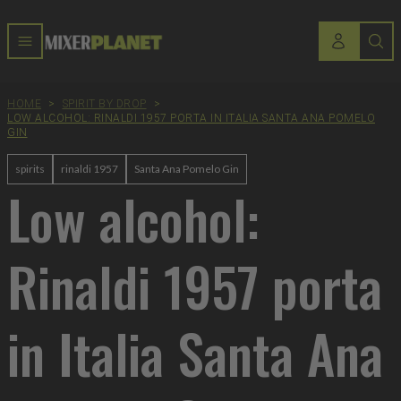
HOME
>
SPIRIT BY DROP
>
LOW ALCOHOL: RINALDI 1957 PORTA IN ITALIA SANTA ANA POMELO
GIN
spirits
rinaldi 1957
Santa Ana Pomelo Gin
Low alcohol:
Rinaldi 1957 porta
in Italia Santa Ana