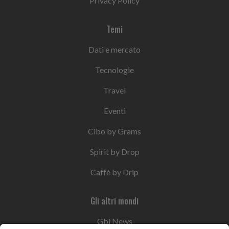
Privacy Policy
Temi
Dati e mercato
Tecnologie
Travel
Eventi
Cibo by Grams
Spirit by Drop
Caffè by Drip
Gli altri mondi
Gbi News