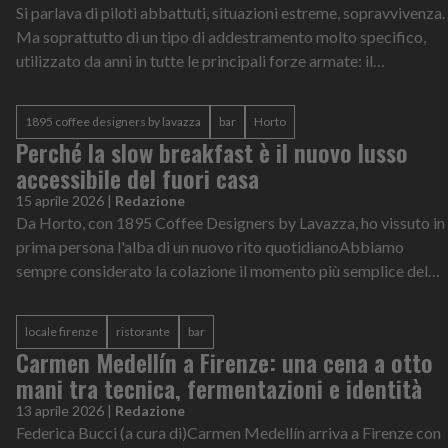
Si parlava di piloti abbattuti, situazioni estreme, sopravvivenza.
Ma soprattutto di un tipo di addestramento molto specifico,
utilizzato da anni in tutte le principali forze armate: il
programma S.E.R.E. (Survival, Evasion, Resistance, Escape).
1895 coffee designers by lavazza
bar
Horto
Perché la slow breakfast è il nuovo lusso
accessibile del fuori casa
15 aprile 2026
|
Redazione
Da Horto, con 1895 Coffee Designers by Lavazza, ho vissuto in
prima persona l'alba di un nuovo rito quotidianoAbbiamo
sempre considerato la colazione il momento più semplice del
fuori casa. Forse perc...
locale firenze
ristorante
bar
Carmen Medellín a Firenze: una cena a otto
mani tra tecnica, fermentazioni e identità
13 aprile 2026
|
Redazione
Federica Bucci (a cura di)Carmen Medellín arriva a Firenze con