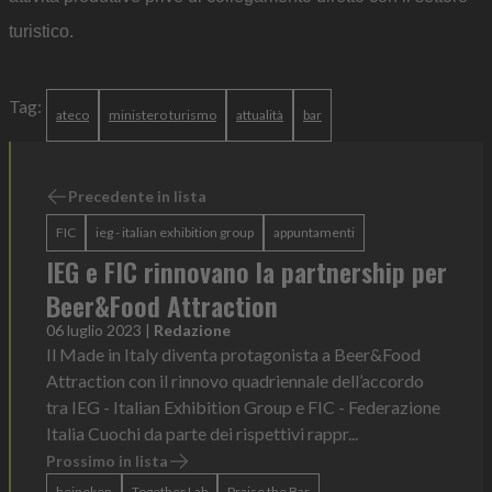
turistico.
Tag:
ateco
ministero turismo
attualità
bar
Precedente in lista
FIC
ieg - italian exhibition group
appuntamenti
IEG e FIC rinnovano la partnership per
Beer&Food Attraction
06 luglio 2023
|
Redazione
Il Made in Italy diventa protagonista a Beer&Food
Attraction con il rinnovo quadriennale dell’accordo
tra IEG - Italian Exhibition Group e FIC - Federazione
Italia Cuochi da parte dei rispettivi rappr...
Prossimo in lista
heineken
Together Lab
Praise the Bar