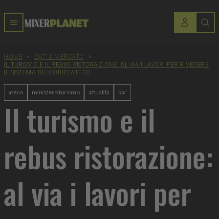
HOME
>
DATI & MERCATO
>
IL TURISMO E IL REBUS RISTORAZIONE: AL VIA I LAVORI PER RIVEDERE
IL SISTEMA DEI CODICI ATECO
ateco
ministero turismo
attualità
bar
Il turismo e il
rebus ristorazione:
al via i lavori per