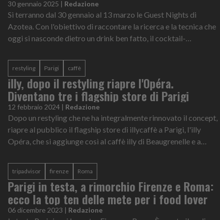
30 gennaio 2025
|
Redazione
Si terranno dal 30 gennaio al 13 marzo le Guest Nights di
Azotea. Con l'obiettivo di raccontare la ricerca e la tecnica che
oggi si nasconde dietro un drink ben fatto, il cocktail-
restaurant nikkei di...
restyling
Parigi
caffè
illy, dopo il restyling riapre l'Opéra.
Diventano tre i flagship store di Parigi
12 febbraio 2024
|
Redazione
Dopo un restyling che ne ha integralmente rinnovato il concept,
riapre al pubblico il flagship store di illycaffè a Parigi, l'illy
Opéra, che si aggiunge così al caffè illy di Beaugrenelle e a
quello...
tripadvisor
firenze
Roma
Parigi in testa, a rimorchio Firenze e Roma:
ecco la top ten delle mete per i food lover
06 dicembre 2023
|
Redazione