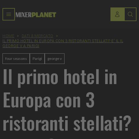
HOME
>
DATI & MERCATO
>
IL PRIMO HOTEL IN EUROPA CON 3 RISTORANTI STELLATI? E' IL IL
GEORGE V A PARIGI
four seasons
Parigi
george v
Il primo hotel in
Europa con 3
ristoranti stellati?