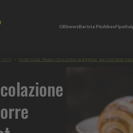
GBInews
Barista Più
Aibes
Fipe
Ita
Y DROP
>
FUORI CASA: PRIMA COLAZIONE IN RIPRESA, MA OCCORRE SVE
 colazione
corre
et