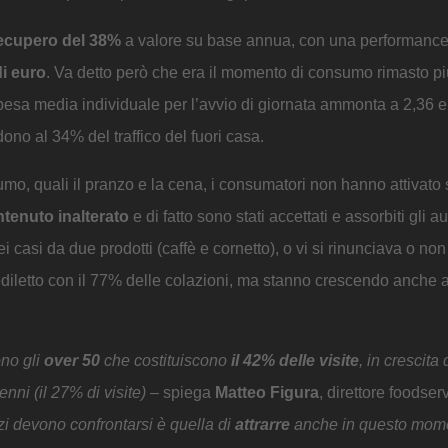
ecupero del 38%
a valore su base annua, con una performance
di euro
. Va detto però che era il momento di consumo rimasto pi
spesa media individuale per l’avvio di giornata ammonta a 2,36 
ono al 34% del traffico del fuori casa.
mo, quali il pranzo e la cena, i consumatori non hanno attivato s
ntenuto inalterato
e di fatto sono stati accettati e assorbiti gli a
i casi da due prodotti (caffè e cornetto), o vi si rinunciava o non
 prediletto con il 77% delle colazioni, ma stanno crescendo anche a
ono gli
over 50
che costituiscono
il 42% delle visite
, in crescita
nni (il 27% di visite)
– spiega
Matteo Figura
, direttore foodserv
izi devono confrontarsi è quella di
attrarre
anche in questo mome