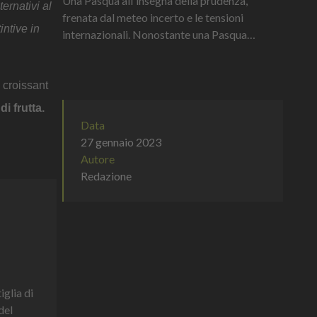
Una Pasqua all'insegna della prudenza,
ernativi al
frenata dal meteo incerto e le tensioni
intive in
internazionali. Nonostante una Pasqua
"bassa" e le incognite meteorologiche e
geopolitiche frenino in parte le classiche...
 croissant
di frutta.
Data
27 gennaio 2023
Autore
Redazione
iglia di
del