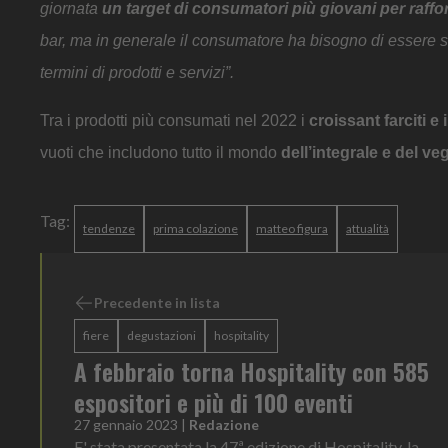
giornata
un target di consumatori più giovani per raffo
bar, ma in generale il consumatore ha bisogno di essere st
termini di prodotti e servizi”.
Tra i prodotti più consumati nel 2022 i
croissant farciti e
vuoti che includono tutto il mondo
dell’integrale e del v
Tag:
tendenze
prima colazione
matteo figura
attualità
Precedente in lista
fiere
degustazioni
hospitality
A febbraio torna Hospitality con 585
espositori e più di 100 eventi
27 gennaio 2023
|
Redazione
E' stata presentata la 47ª edizione di Hospitality, la