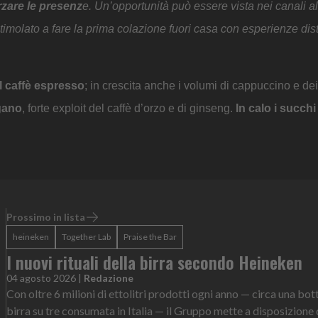
rzare le presenz
e. Un’opportunità può essere vista nei canali alt
imolato a fare la prima colazione fuori casa con esperienze dist
 il caffè espresso
; in crescita anche i volumi di cappuccino e dei
egano
, forte exploit del caffè d’orzo e di ginseng.
In calo i succhi 
Prossimo in lista
heineken
Together Lab
Praise the Bar
I nuovi rituali della birra secondo Heineken
04 agosto 2026
|
Redazione
Con oltre 6 milioni di ettolitri prodotti ogni anno — circa una bott
birra su tre consumata in Italia — il Gruppo mette a disposizione 