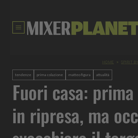
HOME
>
SPIRIT B
tendenze
prima colazione
matteo figura
attualità
Fuori casa: prima
in ripresa, ma oc
svecchiare il targ