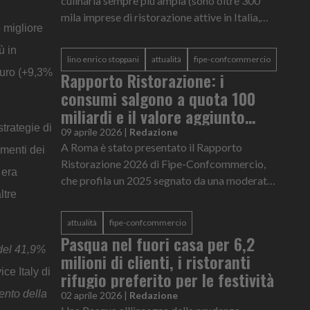
culinaria sempre più ampia (sono oltre 300
mila imprese di ristorazione attive in Italia,
 migliore
secondo l’ultimo rapporto Fipe) e da una
grande quantità di inform...
ù in
lino enrico stoppani
attualità
fipe-confcommercio
euro (+9,3%
Rapporto Ristorazione: i
consumi salgono a quota 100
miliardi e il valore aggiunto
trategie di
segna +0,5%
09 aprile 2026
|
Redazione
A Roma è stato presentato il Rapporto
umenti dei
Ristorazione 2026 di Fipe-Confcommercio,
 era
che profila un 2025 segnato da una moderata
ltre
crescita pur in presenza di numerose criticità
strutturali e di un contesto s...
attualità
fipe-confcommercio
Pasqua nel fuori casa per 6,2
 del 41,9%
milioni di clienti, i ristoranti
ice Italy di
rifugio preferito per le festività
nto della
02 aprile 2026
|
Redazione