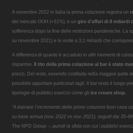
A novembre 2022 in Italia la prima colazione registra un
r
del mercato OOH (+31%), e un
giro d’affari di 8 miliardi 
sofferenza dopo la fine delle restrizioni pandemiche. La 
su novembre 2021) e le visite a 3,1 miliardi che corrispond
A differenza di quanto è accaduto in altri momenti di consu
risparmio.
Il rito della prima colazione al bar è stato ma
prezzi. Del resto, essendo costituita nella maggior parte de
possibile apportare particolari tagli. Il bar resta il luogo
tipologie di pubblici esercizi come gli
ice cream shop.
“A trainare l’incremento delle prime colazioni fuori casa s
su base annua (nov. 2022 vs nov. 2021), seguiti dai 35-49e
The NPD Group –,
quindi la sfida con cui i pubblici eserc