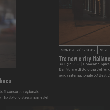
cinquanta – spirito italiano
Jeffer
Tre new entry italian
30 luglio 2026
|
Domenico Apicel
Bar Volare di Bologna, Jeffer d
guida internazionale 50 Best 
ambuco
nto il concorso regionale
gli ha dato lo stesso nome del