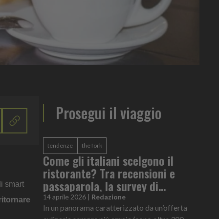
Prosegui il viaggio
tendenze
the fork
Come gli italiani scelgono il
ristorante? Tra recensioni e
passaparola, la survey di
di smart
TheFork
14 aprile 2026
|
Redazione
ritornare
In un panorama caratterizzato da un’offerta