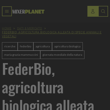
HOME
>
DATI & MERCATO
>
FEDERBIO, AGRICOLTURA BIOLOGICA ALLEATA DI SPECIE ANIMALI E
VEGETALI
ricerche
federbio
agricoltura
agricoltura biologica
maria grazia mammuccini
giornata mondiale della natura
FederBio,
agricoltura
biologica alleata