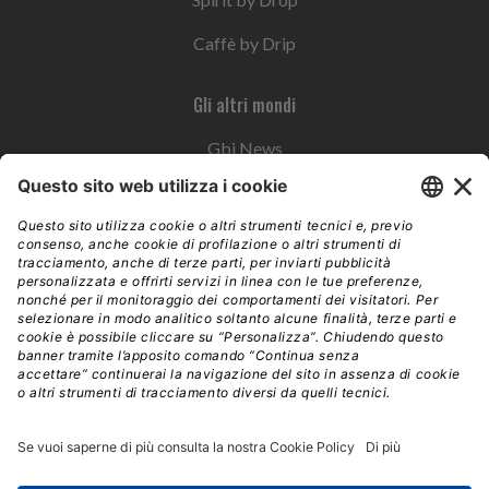
Caffè by Drip
Gli altri mondi
Gbi News
Instoremag
Esplora il gruppo
Edra Edizioni
Edizioni LSWR
LSWR Group
Edra Edizioni
La Tribuna