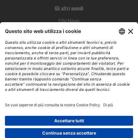
Gli altri mondi
Gbi News
Instoremag
Esplora il gruppo
Edra Edizioni
Edizioni LSWR
LSWR Group
Edra Edizioni
La Tribuna
Mixer è un prodotto del network Edra Edizioni. Direzione, amministrazione,
redazione, pubblicità | © Copyright 2026 – Tutti i diritti riservati | Partita IVA e C.F.
14392510963