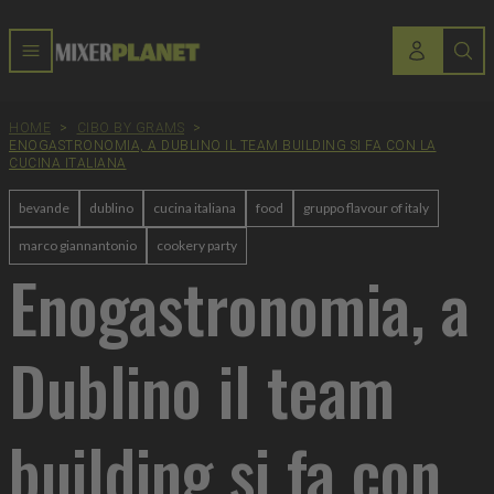
HOME
>
CIBO BY GRAMS
>
ENOGASTRONOMIA, A DUBLINO IL TEAM BUILDING SI FA CON LA
CUCINA ITALIANA
bevande
dublino
cucina italiana
food
gruppo flavour of italy
marco giannantonio
cookery party
Enogastronomia, a
Dublino il team
building si fa con