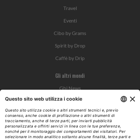
Travel
Eventi
Cibo by Grams
Spirit by Drop
Caffè by Drip
Gli altri mondi
Gbi News
Instoremag
Esplora il gruppo
Edra Edizioni