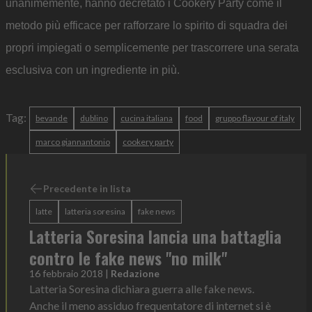
unanimemente, hanno decretato i Cookery Party come il
metodo più efficace per rafforzare lo spirito di squadra dei
propri impiegati o semplicemente per trascorrere una serata
esclusiva con un ingrediente in più.
Tag:
bevande
dublino
cucina italiana
food
gruppo flavour of italy
marco giannantonio
cookery party
Precedente in lista
latte
latteria soresina
fake news
Latteria Soresina lancia una battaglia
contro le fake news "no milk"
16 febbraio 2018
|
Redazione
Latteria Soresina dichiara guerra alle fake news.
Anche il meno assiduo frequentatore di internet si è