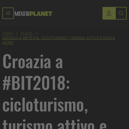
HOME
>
TRAVEL
>
CROAZIA A #BIT2018: CICLOTURISMO, TURISMO ATTIVO E MOLTO
ALTRO
Croazia a
#BIT2018:
cicloturismo,
turismo attivo e