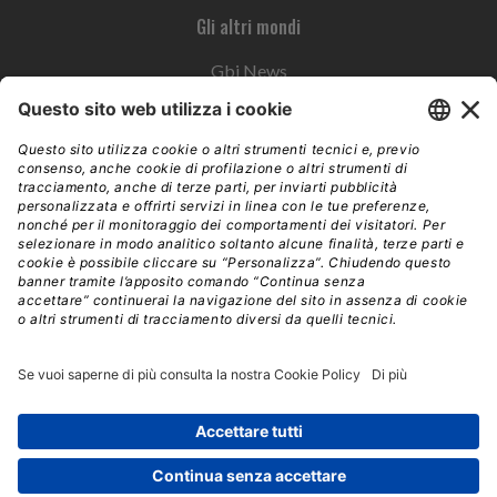
Gli altri mondi
Gbi News
Instoremag
Esplora il gruppo
Edra Edizioni
Edizioni LSWR
LSWR Group
Edra Edizioni
La Tribuna
Mixer è un prodotto del network Edra Edizioni. Direzione, amministrazione,
redazione, pubblicità | © Copyright 2026 – Tutti i diritti riservati | Partita IVA e C.F.
14392510963