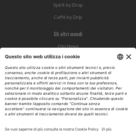
Spirit by Drop
Caffè by Drip
Gli altri mondi
Gbi News
Instoremag
Esplora il gruppo
Edra Edizioni
Edizioni LSWR
LSWR Group
Edra Edizioni
La Tribuna