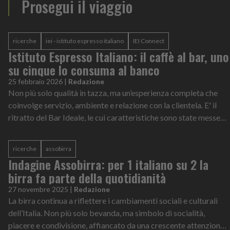
Prosegui il viaggio
ricerche
iei - istituto espresso italiano
IEI Connect
Istituto Espresso Italiano: il caffè al bar, uno
su cinque lo consuma al banco
25 febbraio 2026
|
Redazione
Non più solo qualità in tazza, ma un’esperienza completa che
coinvolge servizio, ambiente e relazione con la clientela. E' il
ritratto del Bar Ideale, le cui caratteristiche sono state messe
nero su b...
ricerche
assobirra
Indagine Assobirra: per 1 italiano su 2 la
birra fa parte della quotidianità
27 novembre 2025
|
Redazione
La birra continua a riflettere i cambiamenti sociali e culturali
dell’Italia. Non più solo bevanda, ma simbolo di socialità,
piacere e condivisione, affiancato da una crescente attenzione