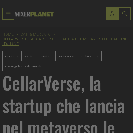
HOME
>
DATI & MERCATO
>
CELLARVERSE, LA STARTUP CHE LANCIA NEL METAVERSO LE CANTINE
ITALIANE
ricerche
startup
cantine
metaverso
cellarverse
rosangela mastronardi
CellarVerse, la
startup che lancia
nel metaverso le