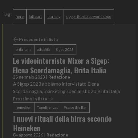
Tag:
fiere
latte art
sca italy
sigep - the dolce world expo
Precedente in lista
brita italia
attualità
Sigep 2023
Le videointerviste Mixer a Sigep:
Elena Scordamaglia, Brita Italia
25 gennaio 2023
|
Redazione
A Sigep 2023 abbiamo intervistato Elena
Scordamaglia, marketing specialist b2b Brita Italia
Prossimo in lista
heineken
Together Lab
Praise the Bar
I nuovi rituali della birra secondo
Heineken
04 agosto 2026
|
Redazione