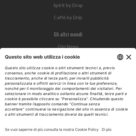
Spirit by Drop
Caffè by Drip
Gli altri mondi
Gbi News
Instoremag
Esplora il gruppo
Edra Edizioni
Edizioni LSWR
LSWR Group
Edra Edizioni