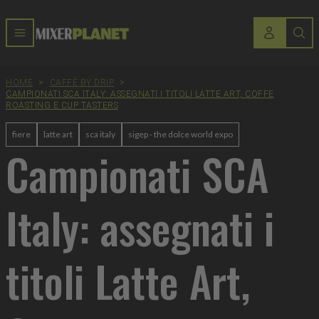
HOME
>
CAFFÈ BY DRIP
>
CAMPIONATI SCA ITALY: ASSEGNATI I TITOLI LATTE ART, COFFE
ROASTING E CUP TASTERS
fiere
latte art
sca italy
sigep - the dolce world expo
Campionati SCA
Italy: assegnati i
titoli Latte Art,