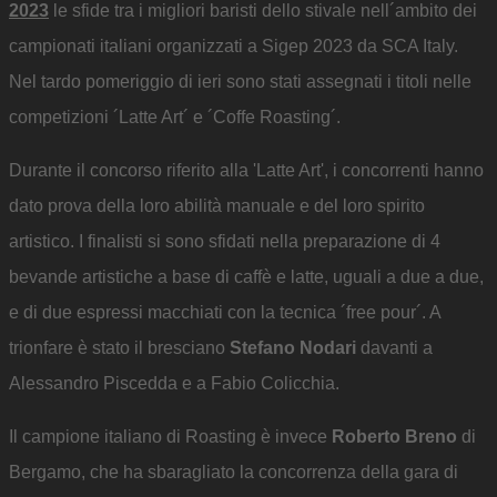
2023
le sfide tra i migliori baristi dello stivale nell´ambito dei
campionati italiani organizzati a Sigep 2023 da SCA Italy.
Nel tardo pomeriggio di ieri sono stati assegnati i titoli nelle
competizioni ´Latte Art´ e ´Coffe Roasting´.
Durante il concorso riferito alla 'Latte Art', i concorrenti hanno
dato prova della loro abilità manuale e del loro spirito
artistico. I finalisti si sono sfidati nella preparazione di 4
bevande artistiche a base di caffè e latte, uguali a due a due,
e di due espressi macchiati con la tecnica ´free pour´. A
trionfare è stato il bresciano
Stefano Nodari
davanti a
Alessandro Piscedda e a Fabio Colicchia.
Il campione italiano di Roasting è invece
Roberto Breno
di
Bergamo, che ha sbaragliato la concorrenza della gara di