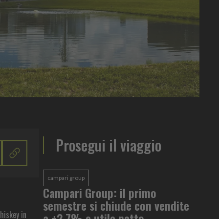
Prosegui il viaggio
campari group
Campari Group: il primo
semestre si chiude con vendite
hiskey in
a +2,7% e utile netto