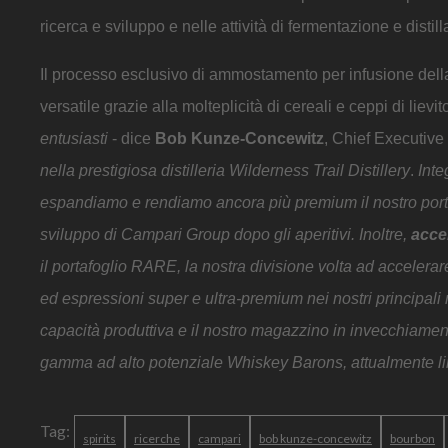
ricerca e sviluppo e nelle attività di fermentazione e distil
Il processo esclusivo di ammostamento per infusione dell
versatile grazie alla molteplicità di cereali e ceppi di liev
entusiasti
- dice
Bob Kunze-Concewitz
, Chief Executive
nella prestigiosa distilleria Wilderness Trail Distillery
.
Inte
espandiamo e rendiamo ancora più premium il nostro porta
sviluppo di Campari Group dopo gli aperitivi. Inoltre,
acce
il portafoglio RARE, la nostra divisione volta ad accelerar
ed espressioni super e ultra-premium nei nostri principali
capacità produttiva e il nostro magazzino in invecchiament
gamma ad alto potenziale Whiskey Barons, attualmente lim
Tag:
spirits
ricerche
campari
bob kunze-concewitz
bourbon