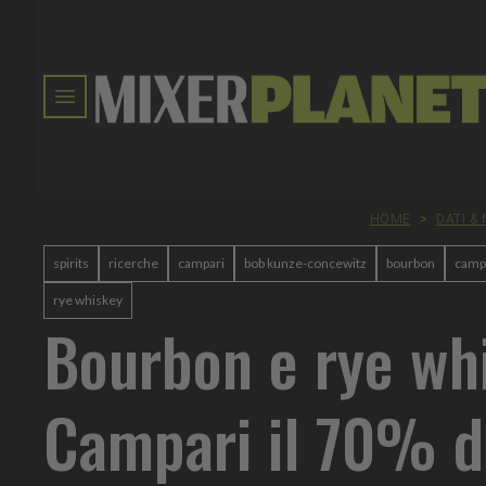
HOME
>
DATI &
spirits
ricerche
campari
bob kunze-concewitz
bourbon
camp
rye whiskey
Bourbon e rye whi
Campari il 70% d