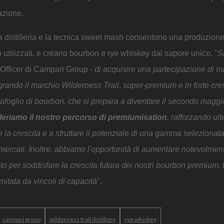
lazione.
a distilleria e la tecnica sweet mash consentono una produzion
ito utilizzati, e creano bourbon e rye whiskey dal sapore unico. "
S
 Officer di Campari Group -
di acquisire una partecipazione di 
grando il marchio Wilderness Trail, super-premium e in forte cres
foglio di bourbon, che si prepara a diventare il secondo maggi
leriamo il nostro percorso di premiumisation
, rafforzando ul
e la crescita e a sfruttare il potenziale di una gamma selezionat
 mercati. Inoltre, abbiamo l'opportunità di aumentare notevolment
o per soddisfare la crescita futura dei nostri bourbon premium, t
itata da vincoli di capacità
".
campari group
wilderness trail distillery
rye whiskey