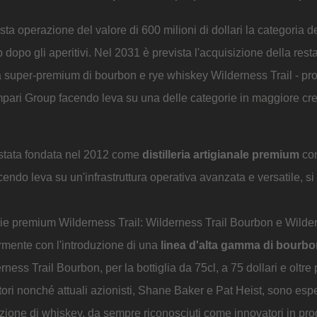
a operazione del valore di 600 milioni di dollari la categoria d
opo gli aperitivi. Nel 2031 è prevista l'acquisizione della rest
 super-premium di bourbon e rye whiskey Wilderness Trail - pr
Campari Group facendo leva su una delle categorie in maggiore cre
 è stata fondata nel 2012 come
distilleria artigianale premium
con
endo leva su un'infrastruttura operativa avanzata e versatile, si
rie premium Wilderness Trail: Wilderness Trail Bourbon e Wilder
rmente con l'introduzione di una
linea d'alta gamma di bourbon
ness Trail Bourbon, per la bottiglia da 75cl, a 75 dollari e oltre 
tori nonché attuali azionisti, Shane Baker e Pat Heist, sono esper
zione di whiskey, da sempre riconosciuti come innovatori in pro