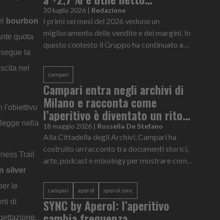
rettificato a +4,7%
30 luglio 2026
|
Redazione
I primi sei mesi del 2026 vedono un
el
bourbon
miglioramento delle vendite e dei margini. In
ante quota
questo contesto il Gruppo ha continuato a
osegue la
conseguire una significativa
sovraperformance in termini di sell-out e ad
scita nel
campari
aumentare le quote di mercato rispetto al
Campari entra negli archivi di
settore degli spirit sui brand prioritari
Milano e racconta come
 l'obiettivo
l’aperitivo è diventato un rito
 legge nella
urbano
18 maggio 2026
|
Rossella De Stefano
Alla Cittadella degli Archivi, Campari ha
costruito un racconto tra documenti storici,
ness Trail
arte, podcast e mixology per mostrare come il
 silver
rito dell’aperitivo sia diventato parte
dell’identità di Milano
per le
campari
aperol
aperol sync
SYNC by Aperol: l’aperitivo
ti di
cambia frequenza
gettazione,