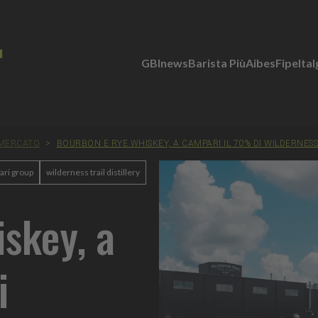
GBInews
Barista Più
Aibes
Fipe
Ita
 MERCATO
>
BOURBON E RYE WHISKEY, A CAMPARI IL 70% DI WILDERNESS 
ari group
wilderness trail distillery
skey, a
i