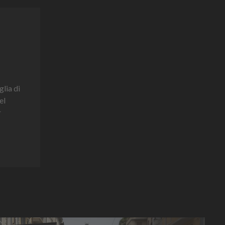
glia di
el
r