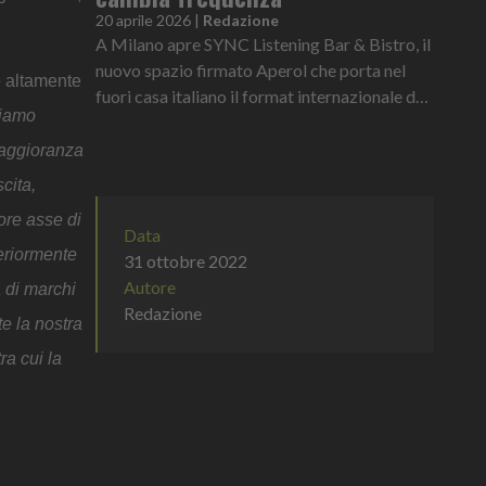
20 aprile 2026
|
Redazione
A Milano apre SYNC Listening Bar & Bistro, il
nuovo spazio firmato Aperol che porta nel
e altamente
fuori casa italiano il format internazionale dei
iamo
listening bar. Alta fedeltà sonora, cocktail
contemporanei e cucina d’autore definiscono
maggioranza
un’esperienza che supera la logica del pre-
cita,
cena e ridefinisce il ruolo dell’aperitivo come
ore asse di
rito culturale
Data
teriormente
31 ottobre 2022
Autore
a di marchi
Redazione
e la nostra
ra cui la