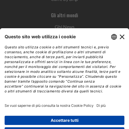
Gli altri mondi
Gbi News
Instoremag
Esplora il gruppo
Edra Edizioni
Edizioni LSWR
LSWR Group
Edra Edizioni
La Tribuna
Mixer è un prodotto del network Edra Edizioni. Direzione, amministrazione,
redazione, pubblicità | © Copyright 2026 – Tutti i diritti riservati | Partita IVA e C.F.