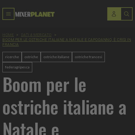
HOME
>
DATI & MERCATO
>
BOOM PER LE OSTRICHE ITALIANE A NATALE E CAPODANNO, È CRISI IN
FRANCIA
ricerche
ostriche
ostriche italiane
ostriche francesi
federagripesca
Boom per le
ostriche italiane a
Natale e