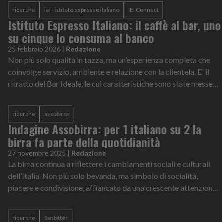
ricerche
iei - istituto espresso italiano
IEI Connect
Istituto Espresso Italiano: il caffè al bar, uno
su cinque lo consuma al banco
25 febbraio 2026
|
Redazione
Non più solo qualità in tazza, ma un’esperienza completa che
coinvolge servizio, ambiente e relazione con la clientela. E' il
ritratto del Bar Ideale, le cui caratteristiche sono state messe
nero su b...
ricerche
assobirra
Indagine Assobirra: per 1 italiano su 2 la
birra fa parte della quotidianità
27 novembre 2025
|
Redazione
La birra continua a riflettere i cambiamenti sociali e culturali
dell’Italia. Non più solo bevanda, ma simbolo di socialità,
piacere e condivisione, affiancato da una crescente attenzione
all’equilibr...
ricerche
Sanbittèr