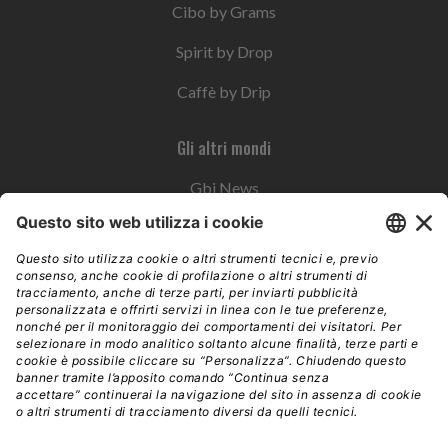
Cibo by Grams
Spirit by Drop
Caffè by Drip
Gli altri mondi
Gbi News
Instoremag
Esplora il gruppo
Edra Edizioni
Edizioni LSWR
LSWR Group
Edra Edizioni