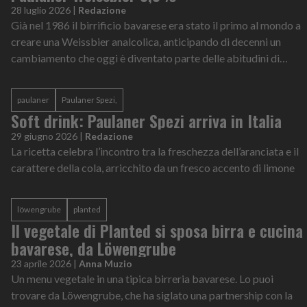
28 luglio 2026
|
Redazione
Già nel 1986 il birrificio bavarese era stato il primo al mondo a
creare una Weissbier analcolica, anticipando di decenni un
cambiamento che oggi è diventato parte delle abitudini di
consumo di milioni di persone
paulaner
Paulaner Spezi,
Soft drink: Paulaner Spezi arriva in Italia
29 giugno 2026
|
Redazione
La ricetta celebra l’incontro tra la freschezza dell’aranciata e il
carattere della cola, arricchito da un fresco accento di limone
löwengrube
planted
Il vegetale di Planted si sposa birra e cucina
bavarese, da Löwengrube
23 aprile 2026
|
Anna Muzio
Un menu vegetale in una tipica birreria bavarese. Lo puoi
trovare da Löwengrube, che ha siglato una partnership con la