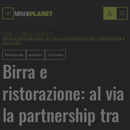
HOME
>
CIBO BY GRAMS
>
BIRRA E RISTORAZIONE: AL VIA LA PARTNERSHIP TRA LÖWENGRUBE E
PAULANER
löwengrube
paulaner
ristorante
Birra e
ristorazione: al via
la partnership tra