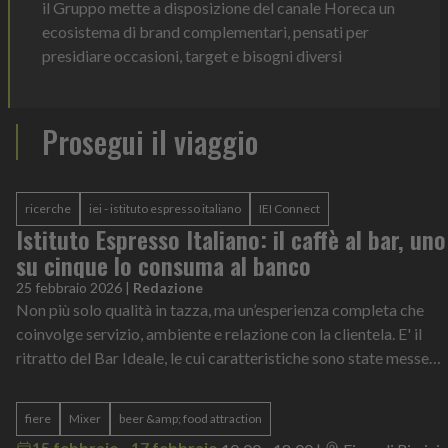
il Gruppo mette a disposizione del canale Horeca un
ecosistema di brand complementari, pensati per
presidiare occasioni, target e bisogni diversi
Prosegui il viaggio
ricerche
iei - istituto espresso italiano
IEI Connect
Istituto Espresso Italiano: il caffè al bar, uno
su cinque lo consuma al banco
25 febbraio 2026
|
Redazione
Non più solo qualità in tazza, ma un’esperienza completa che
coinvolge servizio, ambiente e relazione con la clientela. E' il
ritratto del Bar Ideale, le cui caratteristiche sono state messe
nero su b...
fiere
Mixer
beer &amp; food attraction
15 febbraio - 17 febbraio