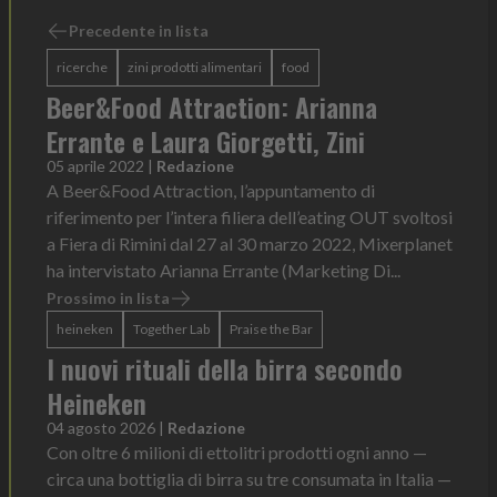
Precedente in lista
ricerche
zini prodotti alimentari
food
Beer&Food Attraction: Arianna
Errante e Laura Giorgetti, Zini
05 aprile 2022
|
Redazione
A Beer&Food Attraction, l’appuntamento di
riferimento per l’intera filiera dell’eating OUT svoltosi
a Fiera di Rimini dal 27 al 30 marzo 2022, Mixerplanet
ha intervistato Arianna Errante (Marketing Di...
Prossimo in lista
heineken
Together Lab
Praise the Bar
I nuovi rituali della birra secondo
Heineken
04 agosto 2026
|
Redazione
Con oltre 6 milioni di ettolitri prodotti ogni anno —
circa una bottiglia di birra su tre consumata in Italia —