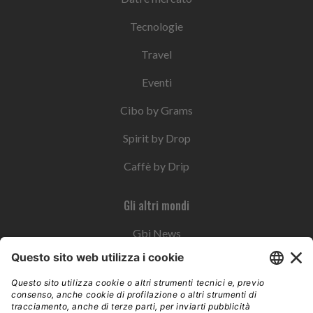
Tecnologie
Travel
Eventi
Cibo by Grams
Spirit by Drop
Caffè by Drip
Gli altri mondi
Gbi News
Instoremag
Esplora il gruppo