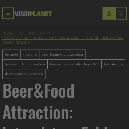
HOME
>
DATI & MERCATO
>
BEER&FOOD ATTRACTION: INTERVISTA A FABIO DI IORIO, DI IORIO SPA
ACQUA MOLISIA
bevande
ricerche
beer &amp; food attraction
beer&amp;food attraction
beer&amp;food attraction 2022
fabio di iorio
di iorio spa acqua molisia
Beer&Food
Attraction: