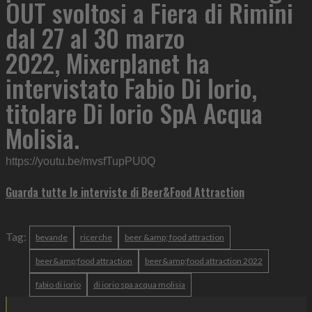
OUT svoltosi a Fiera di Rimini
dal 27 al 30 marzo
2022, Mixerplanet ha
intervistato Fabio Di Iorio,
titolare Di Iorio SpA Acqua
Molisia.
https://youtu.be/mvsfTupPU0Q
Guarda tutte le interviste di Beer&Food Attraction
Tag:
bevande
ricerche
beer &amp; food attraction
beer&amp;food attraction
beer&amp;food attraction 2022
fabio di iorio
di iorio spa acqua molisia