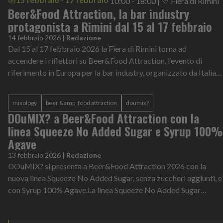
10:00 - 18:00
|
Fiera di Rimini
Beer&Food Attraction, la bar industry
protagonista a Rimini dal 15 al 17 febbraio
14 febbraio 2026
|
Redazione
Dal 15 al 17 febbraio 2026 la Fiera di Rimini torna ad
accendere i riflettori su Beer&Food Attraction, l’evento di
riferimento in Europa per la bar industry, organizzato da Italian
Exhibition Group (I...
mixology
beer &amp; food attraction
doumix?
DOuMIX? a Beer&Food Attraction con la
linea Squeeze No Added Sugar e Syrup 100%
Agave
13 febbraio 2026
|
Redazione
DOuMIX? si presenta a Beer&Food Attraction 2026 con la
nuova linea Squeeze No Added Sugar, senza zuccheri aggiunti, e
con Syrup 100% Agave.La linea Squeeze No Added Sugar
prevede sei premix ai gusti M...