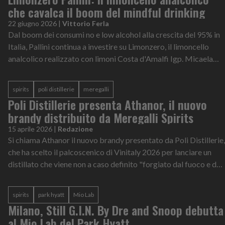
che cavalca il boom del mindful drinking
22 giugno 2026
|
Vittorio Ferla
Dal boom dei consumi no e low alcohol alla crescita del 95% in
Italia, Pallini continua a investire su Limonzero, il limoncello
analcolico realizzato con limoni Costa d'Amalfi Igp. Micaela
Pallini racconta la strategia del gruppo, le sfide del gusto senza
alcol e le nuove opportunità nella mixology e nel mondo dei
spirits
poli distillerie
meregalli
mocktail
Poli Distillerie presenta Athanor, il nuovo
brandy distribuito da Meregalli Spirits
15 aprile 2026
|
Redazione
Si chiama Athanor il nuovo brandy presentato da Poli Distillerie,
che ha scelto il palcoscenico di Vinitaly 2026 per lanciare un
distillato che viene non a caso definito "forgiato dal fuoco e dal
temp...
spirits
park hyatt
Mio Lab
Milano, Still G.I.N. By Dre and Snoop debutta
al Mio Lab del Park Hyatt