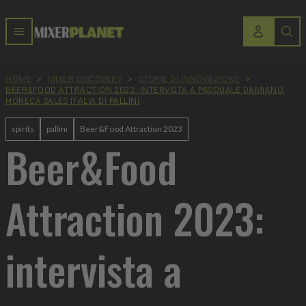
HOME
>
MIXER DISCOVERY
>
STORIE DI INNOVAZIONE
>
BEER&FOOD ATTRACTION 2023: INTERVISTA A PASQUALE DAMIANO,
HORECA SALES ITALIA DI PALLINI
spirits
pallini
Beer&Food Attraction 2023
Beer&Food
Attraction 2023:
intervista a