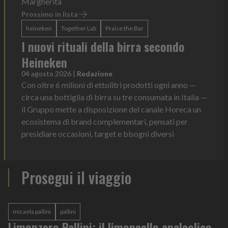
Margherita
Prossimo in lista
heineken
Together Lab
Praise the Bar
I nuovi rituali della birra secondo
Heineken
04 agosto 2026
|
Redazione
Con oltre 6 milioni di ettolitri prodotti ogni anno —
circa una bottiglia di birra su tre consumata in Italia —
il Gruppo mette a disposizione del canale Horeca un
ecosistema di brand complementari, pensati per
presidiare occasioni, target e bisogni diversi
Prosegui il viaggio
micaela pallini
pallini
Limonzero Pallini: il limoncello analcolico