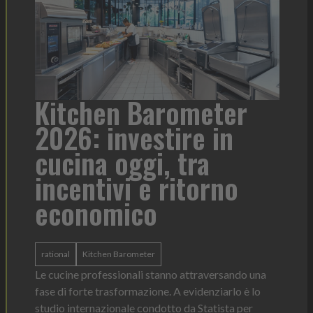
a
Kitchen Barometer
He
2026: investire in
fo
cucina oggi, tra
con
incentivi e ritorno
economico
Heinz 
 anno —
La novi
n Italia
ergonom
rational
Kitchen Barometer
e Horeca
dosagg
ati per
Le cucine professionali stanno attraversando una
Legg
fase di forte trasformazione. A evidenziarlo è lo
studio internazionale condotto da Statista per