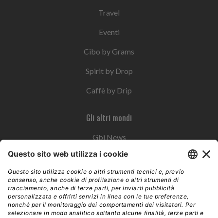
Travel
Eventi
Cibo by Grams
Spirit by Drop
Caffè by Drip
Gli altri mondi
Gbi News
Instoremag
Esplora il gruppo
Edra Edizioni